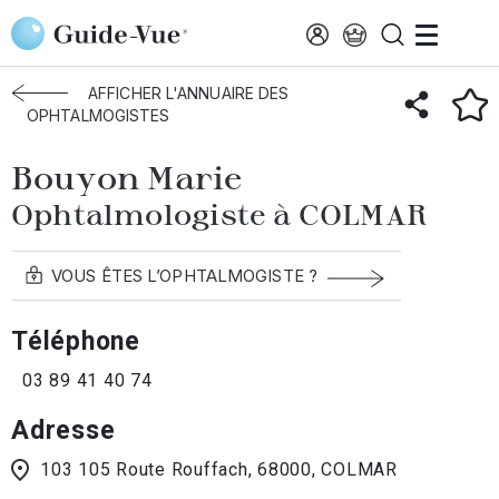
Aller au contenu principal
Accueil
Annuaire des ophtalmologistes
Colmar
Bouyon Marie
AFFICHER L'ANNUAIRE DES
OPHTALMOGISTES
Bouyon Marie
Ophtalmologiste à COLMAR
VOUS ÊTES L’OPHTALMOGISTE ?
Téléphone
03 89 41 40 74
Adresse
103 105 Route Rouffach, 68000, COLMAR