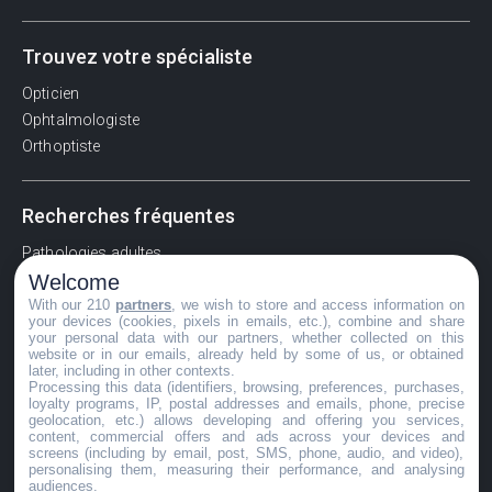
Trouvez votre spécialiste
Opticien
Ophtalmologiste
Orthoptiste
Recherches fréquentes
Pathologies adultes
Welcome
Signes d'une urgence ophtalmologique
With our 210
partners
, we wish to store and access information on
La vision
your devices (cookies, pixels in emails, etc.), combine and share
Acuité visuelle
your personal data with our partners, whether collected on this
website or in our emails, already held by some of us, or obtained
Myosis / mydriase
later, including in other contexts.
Œdème oculaire
Processing this data (identifiers, browsing, preferences, purchases,
loyalty programs, IP, postal addresses and emails, phone, precise
geolocation, etc.) allows developing and offering you services,
content, commercial offers and ads across your devices and
screens (including by email, post, SMS, phone, audio, and video),
©GuideVue2024
personalising them, measuring their performance, and analysing
audiences.
Charte d'utilisation