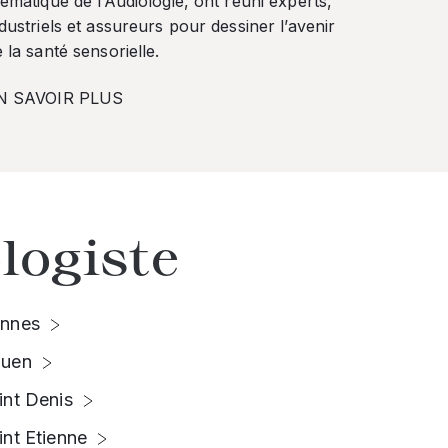
ématique de l’Audiologie, ont réuni experts,
dustriels et assureurs pour dessiner l’avenir
 la santé sensorielle.
N SAVOIR PLUS
logiste
nnes
uen
int Denis
int Etienne