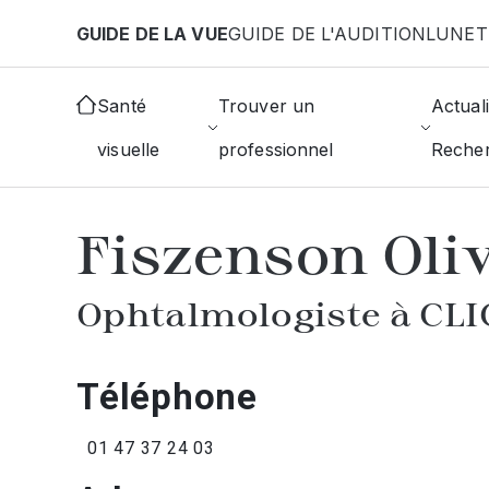
Aller au contenu principal
GUIDE DE LA VUE
GUIDE DE L'AUDITION
LUNET
Accueil
Annuaire des ophtalmologistes
Clichy
Santé
Trouver un
Actuali
visuelle
professionnel
Reche
AFFICHER L'ANNUAIRE DES OPHTAL
Fiszenson Oli
Ophtalmologiste à CL
Téléphone
01 47 37 24 03