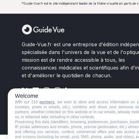
*Guide-Vue.fr est le site indépendant leader de la filière visuelle en parts de 
Guide-Vue.fr est une entreprise d'édition indépe
spécialisée dans l'univers de la vue et de l'optiqu
mission est de rendre accessible à tous, les
connaissances médicales et scientifiques afin d'i
et d'améliorer le quotidien de chacun.
Welcome
With our 210
partners
, we wish to store and access information on y
(cookies, pixels in emails, etc.), combine and share your personal d
partners, whether collected on this website or in our emails, already hel
us, or obtained later, including in other contexts.
©GuideVue2024
Charte d'utilisation
Mentions légale
Processing this data (identifiers, browsing, preferences, purchases, loyal
IP, postal addresses and emails, phone, precise geolocation, etc.) allow
and offering you services, content, commercial offers and ads across 
and screens (including by email, post, SMS, phone, audio, and video), p