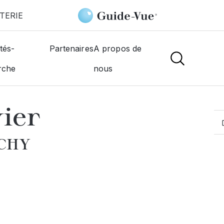
TERIE
Fiszenson Olivier
tés-
Partenaires
A propos de
rche
nous
MOGISTES
vier
ICHY