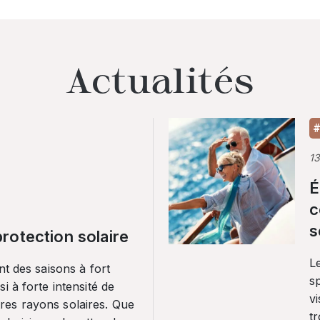
Actualités
#
1
É
c
s
rotection solaire
Le
nt des saisons à fort
sp
i à forte intensité de
vi
es rayons solaires. Que
tr