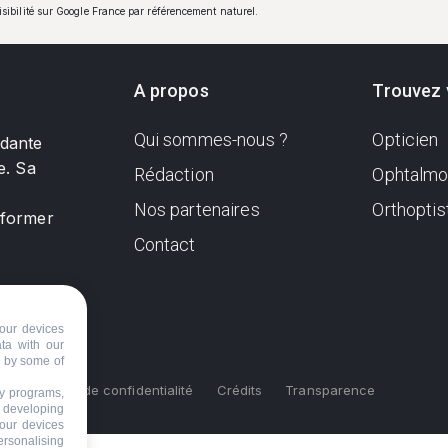
visibilité sur Google France par référencement naturel.
A propos
Trouvez 
Qui sommes-nous ?
Opticien
ndante
e. Sa
Rédaction
Ophtalmo
Nos partenaires
Orthoptis
nformer
Contact
our devices
ata with our
d by some of
s
Politique de confidentialité
Crédits
Transparence
ty programs,
s developing
your devices
ersonalising