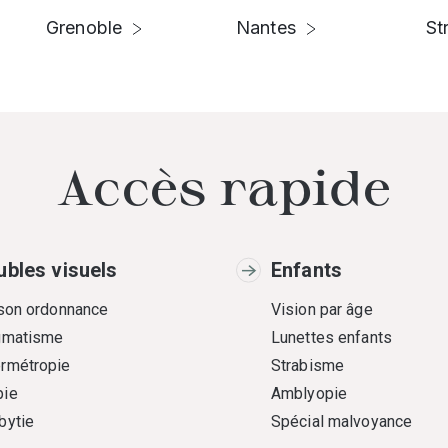
Grenoble
Nantes
St
Accès rapide
ubles visuels
Enfants
 son ordonnance
Vision par âge
gmatisme
Lunettes enfants
rmétropie
Strabisme
ie
Amblyopie
bytie
Spécial malvoyance