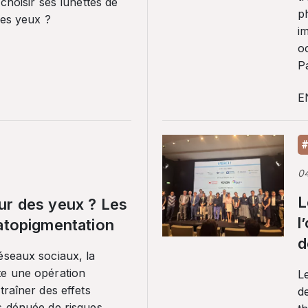
 choisir ses lunettes de
p
ses yeux ?
i
o
Pa
E
#
0
L
ur des yeux ? Les
l
ratopigmentation
d
éseaux sociaux, la
te une opération
L
traîner des effets
de
s dénuée de risques.