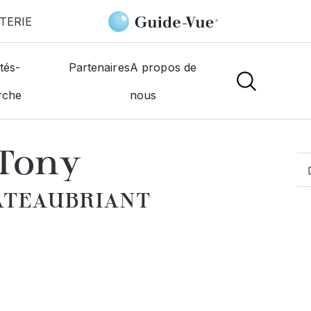
TERIE
briant
Randriamora Tony
tés-
Partenaires
A propos de
rche
nous
MOGISTES
Tony
HATEAUBRIANT