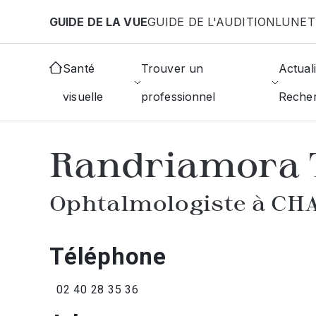
Aller au contenu principal
GUIDE DE LA VUE
GUIDE DE L'AUDITION
LUNET
Accueil
Annuaire des ophtalmologistes
Chateau
Santé
Trouver un
Actuali
visuelle
professionnel
Reche
AFFICHER L'ANNUAIRE DES OPHTAL
Randriamora 
Ophtalmologiste à C
Téléphone
02 40 28 35 36