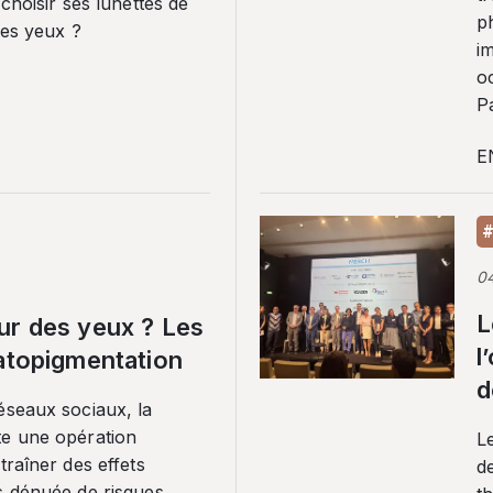
 choisir ses lunettes de
p
ses yeux ?
i
o
Pa
E
#
0
L
ur des yeux ? Les
l
ratopigmentation
d
éseaux sociaux, la
te une opération
L
traîner des effets
de
s dénuée de risques.