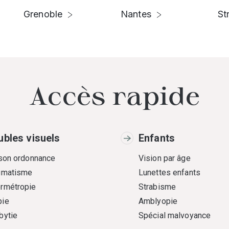
Grenoble
Nantes
St
Accès rapide
ubles visuels
Enfants
 son ordonnance
Vision par âge
gmatisme
Lunettes enfants
rmétropie
Strabisme
ie
Amblyopie
bytie
Spécial malvoyance