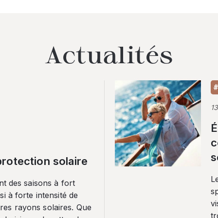
Actualités
#
1
É
c
s
rotection solaire
Le
nt des saisons à fort
sp
i à forte intensité de
vi
es rayons solaires. Que
tr