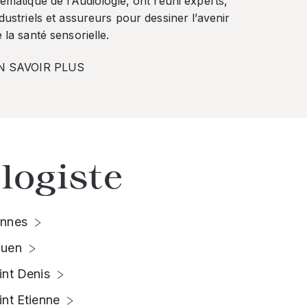
ématique de l’Audiologie, ont réuni experts,
dustriels et assureurs pour dessiner l’avenir
 la santé sensorielle.
N SAVOIR PLUS
logiste
nnes
uen
int Denis
int Etienne