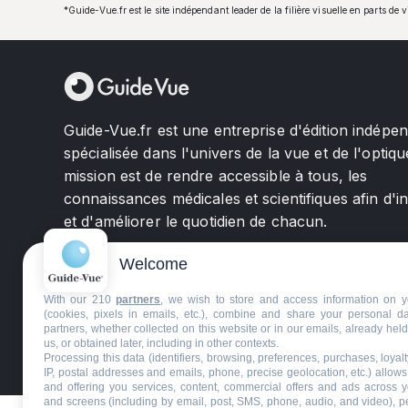
*Guide-Vue.fr est le site indépendant leader de la filière visuelle en parts de 
Guide-Vue.fr est une entreprise d'édition indépe
spécialisée dans l'univers de la vue et de l'optiqu
mission est de rendre accessible à tous, les
connaissances médicales et scientifiques afin d'i
et d'améliorer le quotidien de chacun.
Welcome
With our 210
partners
, we wish to store and access information on y
(cookies, pixels in emails, etc.), combine and share your personal d
partners, whether collected on this website or in our emails, already hel
us, or obtained later, including in other contexts.
©GuideVue2024
Charte d'utilisation
Mentions légale
Processing this data (identifiers, browsing, preferences, purchases, loyal
IP, postal addresses and emails, phone, precise geolocation, etc.) allow
and offering you services, content, commercial offers and ads across 
and screens (including by email, post, SMS, phone, audio, and video), p