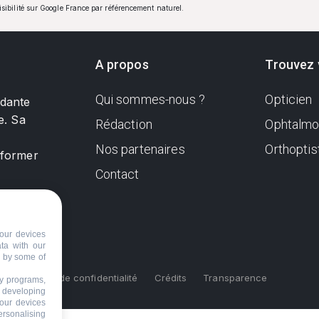
visibilité sur Google France par référencement naturel.
A propos
Trouvez 
Qui sommes-nous ?
Opticien
ndante
e. Sa
Rédaction
Ophtalmo
Nos partenaires
Orthoptis
nformer
Contact
our devices
ata with our
d by some of
s
Politique de confidentialité
Crédits
Transparence
ty programs,
s developing
your devices
ersonalising