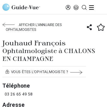
Aller au contenu principal
Accueil
Annuaire des ophtalmologistes
Chalons-En-Champagne
Jouhaud François
AFFICHER L'ANNUAIRE DES
OPHTALMOGISTES
Jouhaud François
Ophtalmologiste à CHALONS
EN CHAMPAGNE
VOUS ÊTES L’OPHTALMOGISTE ?
Téléphone
03 26 65 49 58
Adresse