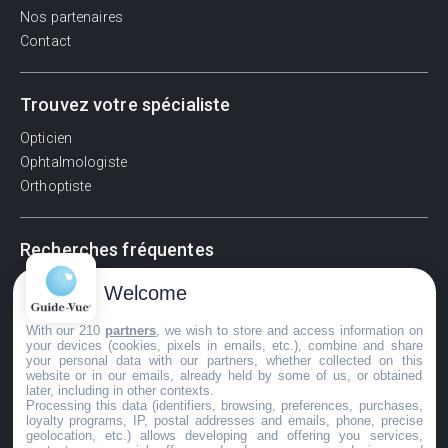
Nos partenaires
Contact
Trouvez votre spécialiste
Opticien
Ophtalmologiste
Orthoptiste
Recherches fréquentes
Pathologies adultes
Welcome
Signes d'une urgence ophtalmologique
With our 210
partners
, we wish to store and access information on
La vision
your devices (cookies, pixels in emails, etc.), combine and share
Acuité visuelle
your personal data with our partners, whether collected on this
website or in our emails, already held by some of us, or obtained
Myosis / mydriase
later, including in other contexts.
Œdème oculaire
Processing this data (identifiers, browsing, preferences, purchases,
loyalty programs, IP, postal addresses and emails, phone, precise
geolocation, etc.) allows developing and offering you services,