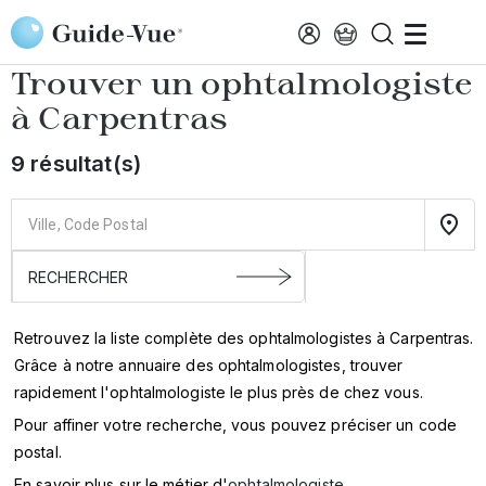
Aller au contenu principal
Accueil
Annuaire des ophtalmologistes
Carpentras
Trouver un ophtalmologiste
à
Carpentras
9 résultat(s)
Retrouvez la liste complète des ophtalmologistes à Carpentras.
Grâce à notre annuaire des ophtalmologistes, trouver
rapidement l'ophtalmologiste le plus près de chez vous.
Pour affiner votre recherche, vous pouvez préciser un code
postal.
En savoir plus sur le métier d'
ophtalmologiste