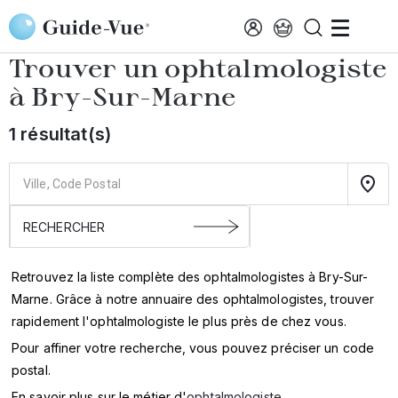
Aller au contenu principal
Accueil
Annuaire des ophtalmologistes
Bry-Sur-Marne
Trouver un ophtalmologiste
à
Bry-Sur-Marne
1 résultat(s)
Retrouvez la liste complète des ophtalmologistes à Bry-Sur-
Marne. Grâce à notre annuaire des ophtalmologistes, trouver
rapidement l'ophtalmologiste le plus près de chez vous.
Pour affiner votre recherche, vous pouvez préciser un code
postal.
En savoir plus sur le métier d'
ophtalmologiste