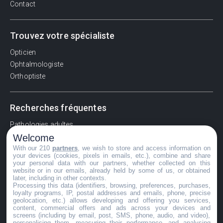
Contact
Trouvez votre spécialiste
Opticien
Ophtalmologiste
Orthoptiste
Recherches fréquentes
Pathologies adultes
Welcome
Signes d'une urgence ophtalmologique
With our 210
partners
, we wish to store and access information on
La vision
your devices (cookies, pixels in emails, etc.), combine and share
Acuité visuelle
your personal data with our partners, whether collected on this
website or in our emails, already held by some of us, or obtained
Myosis / mydriase
later, including in other contexts.
Œdème oculaire
Processing this data (identifiers, browsing, preferences, purchases,
loyalty programs, IP, postal addresses and emails, phone, precise
geolocation, etc.) allows developing and offering you services,
content, commercial offers and ads across your devices and
screens (including by email, post, SMS, phone, audio, and video),
©GuideVue2024
personalising them, measuring their performance, and analysing