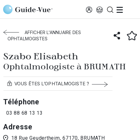
Aller au contenu principal
Accueil
Annuaire des ophtalmologistes
Brumath
Szabo Elisabeth
AFFICHER L'ANNUAIRE DES
OPHTALMOGISTES
Szabo Elisabeth
Ophtalmologiste à BRUMATH
VOUS ÊTES L’OPHTALMOGISTE ?
Téléphone
03 88 68 13 13
Adresse
18 Rue Geudertheim, 67170, BRUMATH