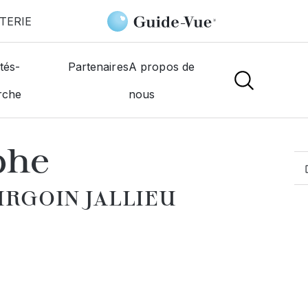
TERIE
-Jallieu
Ehret Christophe
tés-
Partenaires
A propos de
rche
nous
MOGISTES
phe
URGOIN JALLIEU