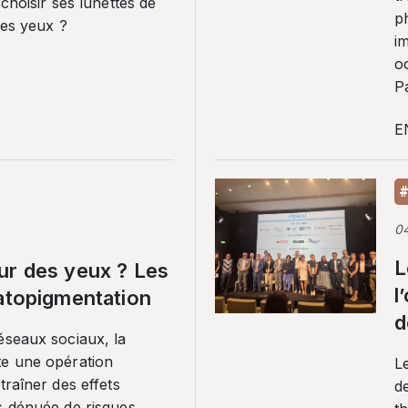
 choisir ses lunettes de
p
ses yeux ?
i
o
Pa
E
#
0
L
ur des yeux ? Les
l
ratopigmentation
d
éseaux sociaux, la
te une opération
L
traîner des effets
de
s dénuée de risques.