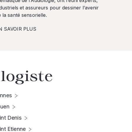
ématique de l’Audiologie, ont réuni experts,
dustriels et assureurs pour dessiner l’avenir
 la santé sensorielle.
N SAVOIR PLUS
logiste
nnes
uen
int Denis
int Etienne