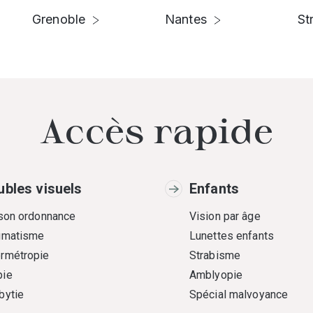
Grenoble
Nantes
St
Accès rapide
ubles visuels
Enfants
 son ordonnance
Vision par âge
gmatisme
Lunettes enfants
rmétropie
Strabisme
ie
Amblyopie
bytie
Spécial malvoyance