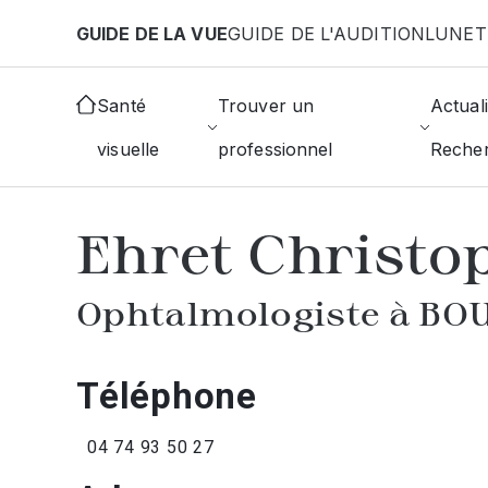
Aller au contenu principal
GUIDE DE LA VUE
GUIDE DE L'AUDITION
LUNET
Accueil
Annuaire des ophtalmologistes
Bourgoin
Santé
Trouver un
Actuali
visuelle
professionnel
Reche
AFFICHER L'ANNUAIRE DES OPHTAL
Ehret Christo
Ophtalmologiste à BO
Téléphone
04 74 93 50 27