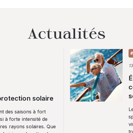
Actualités
#
1
É
c
s
rotection solaire
Le
nt des saisons à fort
sp
i à forte intensité de
vi
es rayons solaires. Que
tr