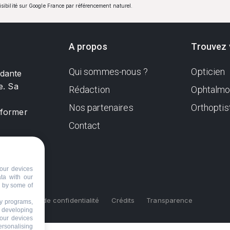
visibilité sur Google France par référencement naturel.
A propos
Trouvez 
Qui sommes-nous ?
Opticien
ndante
e. Sa
Rédaction
Ophtalmo
Nos partenaires
Orthoptis
nformer
Contact
our devices
ata with our
d by some of
s
Politique de confidentialité
Crédits
Transparence
ty programs,
s developing
your devices
ersonalising