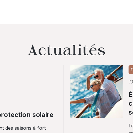
Actualités
#
1
É
c
s
rotection solaire
Le
nt des saisons à fort