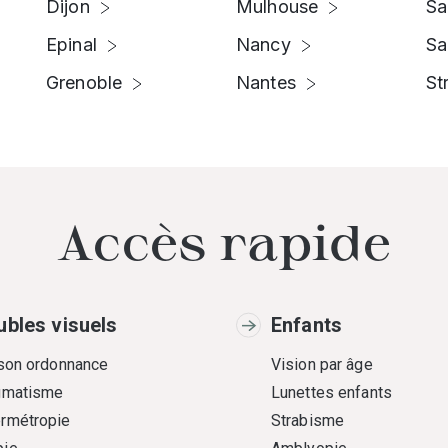
Dijon
Mulhouse
Sa
Epinal
Nancy
Sa
Grenoble
Nantes
St
Accès rapide
ubles visuels
Enfants
 son ordonnance
Vision par âge
gmatisme
Lunettes enfants
rmétropie
Strabisme