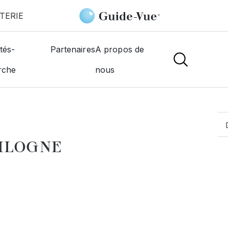
TERIE
-Billancourt
Moral Sandra
tés-
Partenaires
A propos de
rche
nous
MOGISTES
OULOGNE