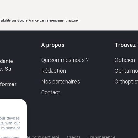
visibilité sur Google France par référencement naturel.
A propos
Trouvez 
Qui sommes-nous ?
Opticien
ndante
e. Sa
Rédaction
Ophtalmo
Nos partenaires
Orthoptis
nformer
Contact
our devices
ata with our
d by some of
s
Politique de confidentialité
Crédits
Transparence