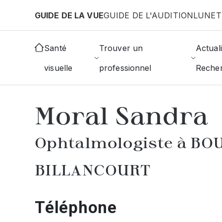
Aller au contenu principal
GUIDE DE LA VUE
GUIDE DE L'AUDITION
LUNET
Accueil
Annuaire des ophtalmologistes
Boulogne
Santé
Trouver un
Actuali
visuelle
professionnel
Reche
AFFICHER L'ANNUAIRE DES OPHTAL
Moral Sandra
Ophtalmologiste à B
BILLANCOURT
Téléphone