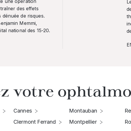
te une opération
L
traîner des effets
de
s dénuée de risques.
th
 Benjamin Memmi,
in
tal national des 15-20.
de
E
z votre ophtalmo
Cannes
Montauban
Re
Clermont Ferrand
Montpellier
Ro