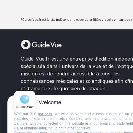
*Guide-Vue.fr est le site indépendant leader de la filière visuelle en parts de 
Guide-Vue.fr est une entreprise d'édition indépe
spécialisée dans l'univers de la vue et de l'optiqu
mission est de rendre accessible à tous, les
connaissances médicales et scientifiques afin d'i
et d'améliorer le quotidien de chacun.
Welcome
With our 210
partners
, we wish to store and access information on y
(cookies, pixels in emails, etc.), combine and share your personal d
partners, whether collected on this website or in our emails, already hel
us, or obtained later, including in other contexts.
©GuideVue2024
Charte d'utilisation
Mentions légale