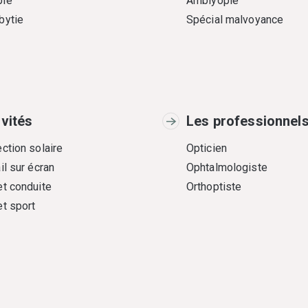
ie
Amblyopie
bytie
Spécial malvoyance
ivités
Les professionnel
ction solaire
Opticien
il sur écran
Ophtalmologiste
et conduite
Orthoptiste
et sport