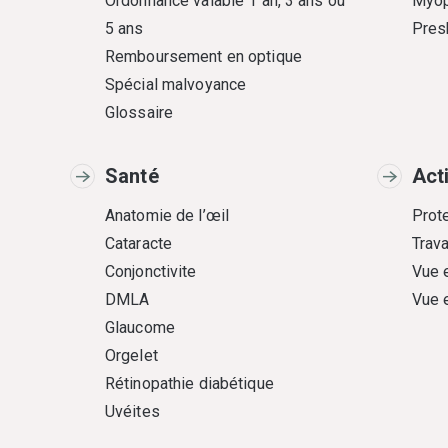
Ordonnance valable 1 an, 3 ans ou
Myop
5 ans
Pres
Remboursement en optique
Spécial malvoyance
Glossaire
Santé
Act
Anatomie de l’œil
Prote
Cataracte
Trava
Conjonctivite
Vue 
DMLA
Vue 
Glaucome
Orgelet
Rétinopathie diabétique
Uvéites