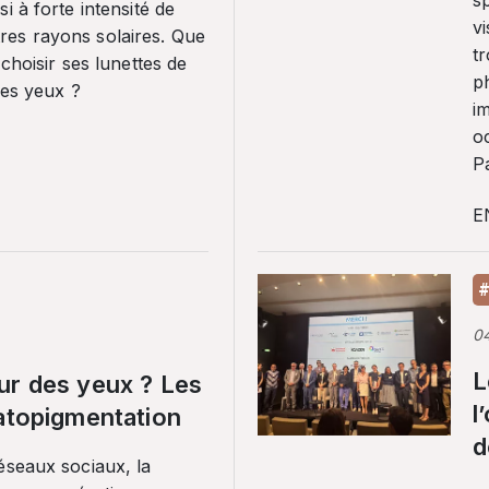
sp
i à forte intensité de
vi
es rayons solaires. Que
tr
 choisir ses lunettes de
p
ses yeux ?
i
o
Pa
E
#
0
L
ur des yeux ? Les
l
ratopigmentation
d
éseaux sociaux, la