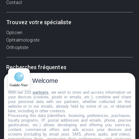
Contact
Trouvez votre spécialiste
Opticien
Ophtalmologiste
Orthoptiste
Recherches fréquentes
Pathologies adultes
Welcome
Signes d'une urgence ophtalmologique
With our 210
partners
, we wish to store and access information on
La vision
your devices (cookies, pixels in emails, etc.), combine and share
Acuité visuelle
your personal data with our partners, whether collected on this
website or in our emails, already held by some of us, or obtained
Myosis / mydriase
later, including in other contexts.
Œdème oculaire
Processing this data (identifiers, browsing, preferences, purchases,
loyalty programs, IP, postal addresses and emails, phone, precise
geolocation, etc.) allows developing and offering you services,
content, commercial offers and ads across your devices and
screens (including by email, post, SMS, phone, audio, and video),
©GuideVue2024
personalising them, measuring their performance, and analysing