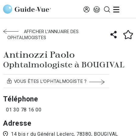
Aller au contenu principal
Accueil
Annuaire des ophtalmologistes
Bougival
Antinozzi Paolo
AFFICHER L'ANNUAIRE DES
OPHTALMOGISTES
Antinozzi Paolo
Ophtalmologiste à BOUGIVAL
VOUS ÊTES L’OPHTALMOGISTE ?
Téléphone
01 30 78 16 00
Adresse
14 bis r du Général Leclerc, 78380, BOUGIVAL