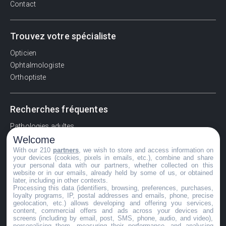
Contact
Trouvez votre spécialiste
Opticien
Ophtalmologiste
Orthoptiste
Recherches fréquentes
Pathologies adultes
Welcome
Signes d'une urgence ophtalmologique
With our 210
partners
, we wish to store and access information on
La vision
your devices (cookies, pixels in emails, etc.), combine and share
Acuité visuelle
your personal data with our partners, whether collected on this
website or in our emails, already held by some of us, or obtained
Myosis / mydriase
later, including in other contexts.
Œdème oculaire
Processing this data (identifiers, browsing, preferences, purchases,
loyalty programs, IP, postal addresses and emails, phone, precise
geolocation, etc.) allows developing and offering you services,
content, commercial offers and ads across your devices and
screens (including by email, post, SMS, phone, audio, and video),
©GuideVue2024
personalising them, measuring their performance, and analysing