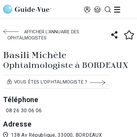
Aller au contenu principal
Accueil
Annuaire des ophtalmologistes
Bordeaux
Basili Michèle
AFFICHER L'ANNUAIRE DES
OPHTALMOGISTES
Basili Michèle
Ophtalmologiste à BORDEAUX
VOUS ÊTES L’OPHTALMOGISTE ?
Téléphone
08 26 30 06 06
Adresse
138 Av République, 33000, BORDEAUX