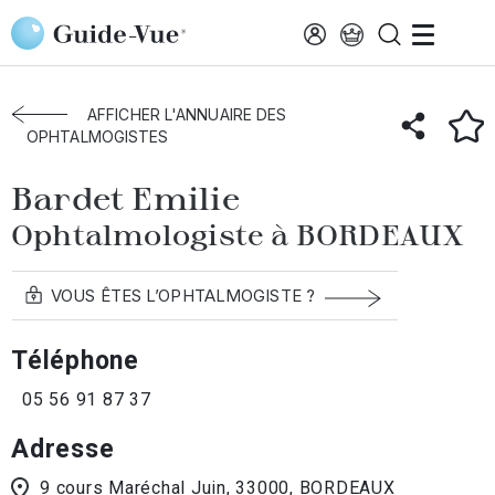
Aller au contenu principal
Accueil
Annuaire des ophtalmologistes
Bordeaux
Bardet Emilie
AFFICHER L'ANNUAIRE DES
OPHTALMOGISTES
Bardet Emilie
Ophtalmologiste à BORDEAUX
VOUS ÊTES L’OPHTALMOGISTE ?
Téléphone
05 56 91 87 37
Adresse
9 cours Maréchal Juin, 33000, BORDEAUX