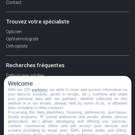
Contact
Trouvez votre spécialiste
Opticien
Ophtalmologiste
Orthoptiste
Recherches fréquentes
Pathologies adultes
Welcome
Signes d'une urgence ophtalmologique
With our 210
partners
, we wish to store and access information on
La vision
your devices (cookies, pixels in emails, etc.), combine and share
Acuité visuelle
your personal data with our partners, whether collected on this
website or in our emails, already held by some of us, or obtained
Myosis / mydriase
later, including in other contexts.
Œdème oculaire
Processing this data (identifiers, browsing, preferences, purchases,
loyalty programs, IP, postal addresses and emails, phone, precise
geolocation, etc.) allows developing and offering you services,
content, commercial offers and ads across your devices and
screens (including by email, post, SMS, phone, audio, and video),
©GuideVue2024
personalising them, measuring their performance, and analysing