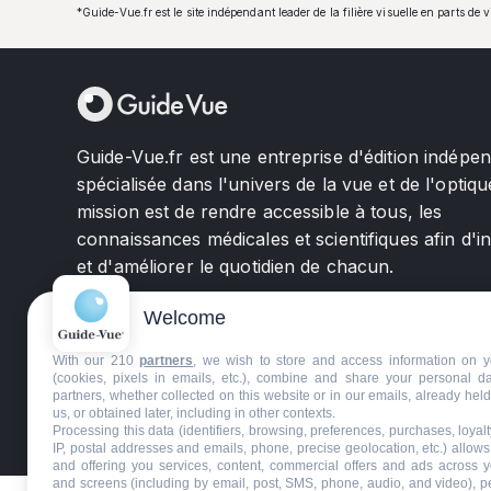
*Guide-Vue.fr est le site indépendant leader de la filière visuelle en parts de 
Guide-Vue.fr est une entreprise d'édition indépe
spécialisée dans l'univers de la vue et de l'optiqu
mission est de rendre accessible à tous, les
connaissances médicales et scientifiques afin d'i
et d'améliorer le quotidien de chacun.
Welcome
With our 210
partners
, we wish to store and access information on y
(cookies, pixels in emails, etc.), combine and share your personal d
partners, whether collected on this website or in our emails, already hel
us, or obtained later, including in other contexts.
©GuideVue2024
Charte d'utilisation
Mentions légale
Processing this data (identifiers, browsing, preferences, purchases, loyal
IP, postal addresses and emails, phone, precise geolocation, etc.) allow
and offering you services, content, commercial offers and ads across 
and screens (including by email, post, SMS, phone, audio, and video), p