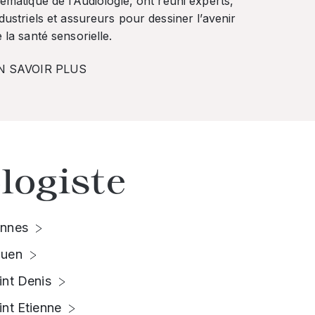
ématique de l’Audiologie, ont réuni experts,
dustriels et assureurs pour dessiner l’avenir
 la santé sensorielle.
N SAVOIR PLUS
logiste
nnes
uen
int Denis
int Etienne