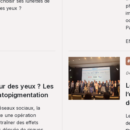
 choisir ses lunettes de
p
ses yeux ?
i
o
Pa
E
#
0
L
ur des yeux ? Les
l
ratopigmentation
d
éseaux sociaux, la
te une opération
L
traîner des effets
de
s dénuée de risques.