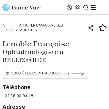
Aller au contenu principal
Accueil
Annuaire des ophtalmologistes
Bellegarde
Lenoble Françoise
AFFICHER L'ANNUAIRE DES
OPHTALMOGISTES
Lenoble Françoise
Ophtalmologiste à
BELLEGARDE
VOUS ÊTES L’OPHTALMOGISTE ?
Téléphone
02 38 90 93 18
Adresse