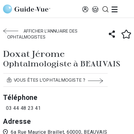
Aller au contenu principal
Accueil
Annuaire des ophtalmologistes
Beauvais
Doxat Jérome
AFFICHER L'ANNUAIRE DES
OPHTALMOGISTES
Doxat Jérome
Ophtalmologiste à BEAUVAIS
VOUS ÊTES L’OPHTALMOGISTE ?
Téléphone
03 44 48 23 41
Adresse
6a Rue Maurice Braillet, 60000, BEAUVAIS