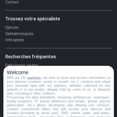
Contact
Trouvez votre spécialiste
Opticien
Ophtalmologiste
Orthoptiste
Recherches fréquentes
Pathologies adultes
Welcome
Signes d'une urgence ophtalmologique
With our 210
partners
, we wish to store and access information on
La vision
your devices (cookies, pixels in emails, etc.), combine and share
Acuité visuelle
your personal data with our partners, whether collected on this
website or in our emails, already held by some of us, or obtained
Myosis / mydriase
later, including in other contexts.
Œdème oculaire
Processing this data (identifiers, browsing, preferences, purchases,
loyalty programs, IP, postal addresses and emails, phone, precise
geolocation, etc.) allows developing and offering you services,
content, commercial offers and ads across your devices and
screens (including by email, post, SMS, phone, audio, and video),
©GuideVue2024
personalising them, measuring their performance, and analysing