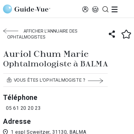
Aller au contenu principal
Accueil
Annuaire des ophtalmologistes
Balma
Auriol Chum Marie
AFFICHER L'ANNUAIRE DES
OPHTALMOGISTES
Auriol Chum Marie
Ophtalmologiste à BALMA
VOUS ÊTES L’OPHTALMOGISTE ?
Téléphone
05 61 20 20 23
Adresse
1 espl Scweitzer, 31130, BALMA