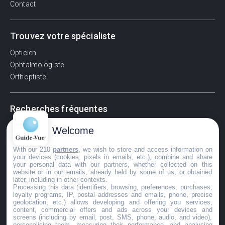
Contact
Trouvez votre spécialiste
Opticien
Ophtalmologiste
Orthoptiste
Recherches fréquentes
Pathologies adultes
Welcome
Signes d'une urgence ophtalmologique
With our 210
partners
, we wish to store and access information on
La vision
your devices (cookies, pixels in emails, etc.), combine and share
Acuité visuelle
your personal data with our partners, whether collected on this
website or in our emails, already held by some of us, or obtained
Myosis / mydriase
later, including in other contexts.
Œdème oculaire
Processing this data (identifiers, browsing, preferences, purchases,
loyalty programs, IP, postal addresses and emails, phone, precise
geolocation, etc.) allows developing and offering you services,
content, commercial offers and ads across your devices and
screens (including by email, post, SMS, phone, audio, and video),
©GuideVue2024
personalising them, measuring their performance, and analysing