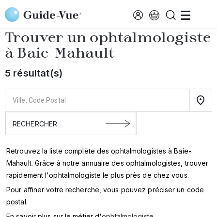
Aller au contenu principal
Accueil
Annuaire des ophtalmologistes
Baie-Mahault
Trouver un ophtalmologiste
à
Baie-Mahault
5 résultat(s)
Retrouvez la liste complète des ophtalmologistes à Baie-
Mahault. Grâce à notre annuaire des ophtalmologistes, trouver
rapidement l'ophtalmologiste le plus près de chez vous.
Pour affiner votre recherche, vous pouvez préciser un code
postal.
En savoir plus sur le métier d'
ophtalmologiste