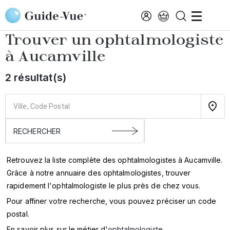
Aller au contenu principal
Accueil
Annuaire des ophtalmologistes
Aucamville
Trouver un ophtalmologiste
à
Aucamville
2 résultat(s)
Retrouvez la liste complète des ophtalmologistes à Aucamville.
Grâce à notre annuaire des ophtalmologistes, trouver
rapidement l'ophtalmologiste le plus près de chez vous.
Pour affiner votre recherche, vous pouvez préciser un code
postal.
En savoir plus sur le métier d'
ophtalmologiste