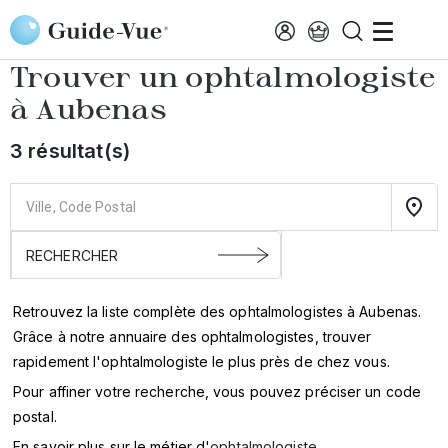
Aller au contenu principal
Accueil
Annuaire des ophtalmologistes
Aubenas
Trouver un ophtalmologiste
à
Aubenas
3 résultat(s)
Retrouvez la liste complète des ophtalmologistes à Aubenas.
Grâce à notre annuaire des ophtalmologistes, trouver
rapidement l'ophtalmologiste le plus près de chez vous.
Pour affiner votre recherche, vous pouvez préciser un code
postal.
En savoir plus sur le métier d'
ophtalmologiste