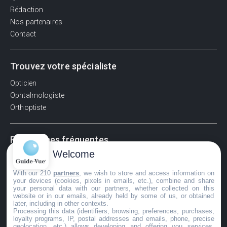
Rédaction
Nos partenaires
Contact
Trouvez votre spécialiste
Opticien
Ophtalmologiste
Orthoptiste
Recherches fréquentes
Welcome
Pathologies adultes
Signes d'une urgence ophtalmologique
With our 210
partners
, we wish to store and access information on
your devices (cookies, pixels in emails, etc.), combine and share
La vision
your personal data with our partners, whether collected on this
Acuité visuelle
website or in our emails, already held by some of us, or obtained
later, including in other contexts.
Myosis / mydriase
Processing this data (identifiers, browsing, preferences, purchases,
Œdème oculaire
loyalty programs, IP, postal addresses and emails, phone, precise
geolocation, etc.) allows developing and offering you services,