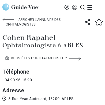
Aller au contenu principal
Accueil
Annuaire des ophtalmologistes
Arles
Cohen Rapahel
AFFICHER L'ANNUAIRE DES
OPHTALMOGISTES
Cohen Rapahel
Ophtalmologiste à ARLES
VOUS ÊTES L’OPHTALMOGISTE ?
Téléphone
04 90 96 15 90
Adresse
3 Rue Yvan Audouard, 13200, ARLES