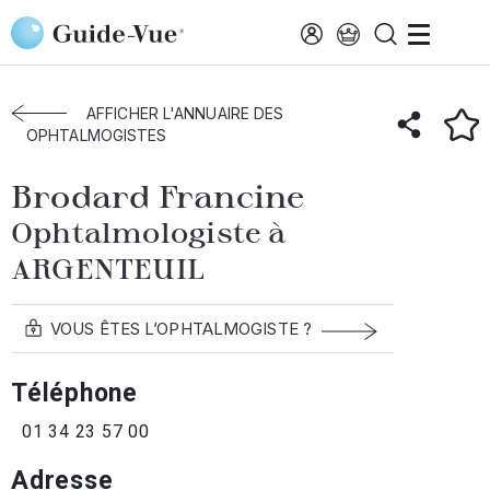
Aller au contenu principal
Accueil
Annuaire des ophtalmologistes
Argenteuil
Brodard Francine
AFFICHER L'ANNUAIRE DES
OPHTALMOGISTES
Brodard Francine
Ophtalmologiste à
ARGENTEUIL
VOUS ÊTES L’OPHTALMOGISTE ?
Téléphone
01 34 23 57 00
Adresse