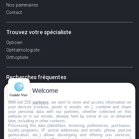
Nos partenaires
Contact
Trouvez votre spécialiste
Opticien
Ophtalmologiste
Orthoptiste
Recherches fréquentes
Pathologies adultes
Welcome
Signes d'une urgence ophtalmologique
With our 210
partners
, we wish to store and access information on
La vision
your devices (cookies, pixels in emails, etc.), combine and share
Acuité visuelle
your personal data with our partners, whether collected on this
website or in our emails, already held by some of us, or obtained
Myosis / mydriase
later, including in other contexts.
Œdème oculaire
Processing this data (identifiers, browsing, preferences, purchases,
loyalty programs, IP, postal addresses and emails, phone, precise
geolocation, etc.) allows developing and offering you services,