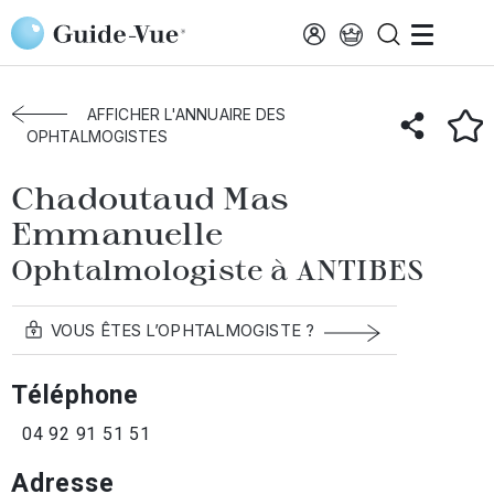
Aller au contenu principal
Accueil
Annuaire des ophtalmologistes
Antibes
Chadoutaud Mas Emmanuelle
AFFICHER L'ANNUAIRE DES
OPHTALMOGISTES
Chadoutaud Mas
Emmanuelle
Ophtalmologiste à ANTIBES
VOUS ÊTES L’OPHTALMOGISTE ?
Téléphone
04 92 91 51 51
Adresse