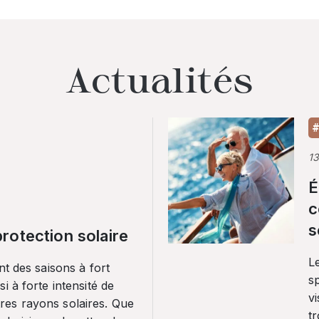
Actualités
#
1
É
c
s
rotection solaire
Le
nt des saisons à fort
sp
i à forte intensité de
vi
es rayons solaires. Que
tr