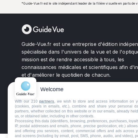
*Guide-Vue.fr est le site indépendant leader de la filière visuelle en parts de 
Guide-Vue.fr est une entreprise d'édition indépe
spécialisée dans l'univers de la vue et de l'optiqu
mission est de rendre accessible à tous, les
connaissances médicales et scientifiques afin d'i
et d'améliorer le quotidien de chacun.
Welcome
With our 210
partners
, we wish to store and access information on y
(cookies, pixels in emails, etc.), combine and share your personal d
partners, whether collected on this website or in our emails, already hel
us, or obtained later, including in other contexts.
©GuideVue2024
Charte d'utilisation
Mentions légale
Processing this data (identifiers, browsing, preferences, purchases, loyal
IP, postal addresses and emails, phone, precise geolocation, etc.) allow
and offering you services, content, commercial offers and ads across 
and screens (including by email, post, SMS, phone, audio, and video), p