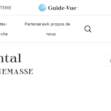
TERIE
sse
Le Calvez Chantal
tés-
Partenaires
A propos de
rche
nous
MOGISTES
ntal
NNEMASSE