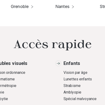
Grenoble
Nantes
St
Accès rapide
ubles visuels
Enfants
 son ordonnance
Vision par âge
gmatisme
Lunettes enfants
rmétropie
Strabisme
ie
Amblyopie
bytie
Spécial malvoyance