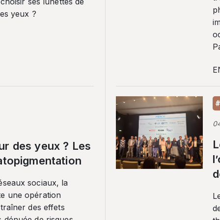
 choisir ses lunettes de
p
ses yeux ?
i
o
Pa
E
#
0
L
ur des yeux ? Les
l
ratopigmentation
d
éseaux sociaux, la
te une opération
L
traîner des effets
de
s dénuée de risques.