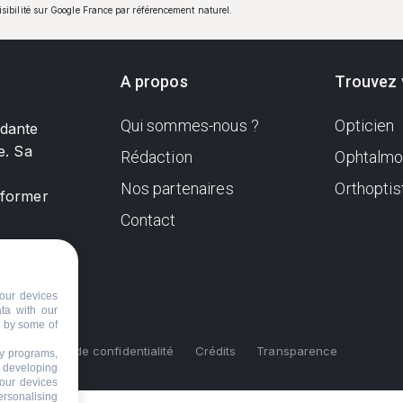
visibilité sur Google France par référencement naturel.
A propos
Trouvez 
Qui sommes-nous ?
Opticien
ndante
e. Sa
Rédaction
Ophtalmo
Nos partenaires
Orthoptis
nformer
Contact
our devices
ata with our
d by some of
s
Politique de confidentialité
Crédits
Transparence
ty programs,
s developing
your devices
ersonalising