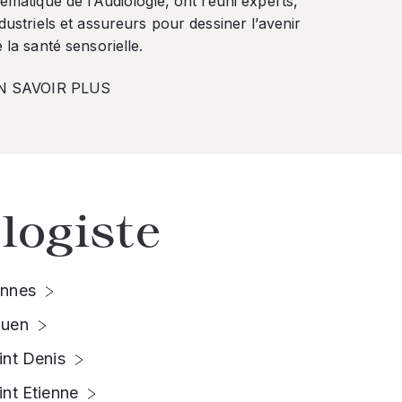
ématique de l’Audiologie, ont réuni experts,
dustriels et assureurs pour dessiner l’avenir
 la santé sensorielle.
N SAVOIR PLUS
logiste
nnes
uen
int Denis
int Etienne