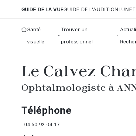
Aller au contenu principal
GUIDE DE LA VUE
GUIDE DE L'AUDITION
LUNET
Accueil
Annuaire des ophtalmologistes
Annema
Santé
Trouver un
Actuali
visuelle
professionnel
Reche
AFFICHER L'ANNUAIRE DES OPHTAL
Le Calvez Cha
Ophtalmologiste à A
Téléphone
04 50 92 04 17