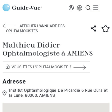
Aller au contenu principal
Accueil
Annuaire des ophtalmologistes
Amiens
Malthieu Didier
AFFICHER L'ANNUAIRE DES
OPHTALMOGISTES
Malthieu Didier
Ophtalmologiste à AMIENS
VOUS ÊTES L’OPHTALMOGISTE ?
Adresse
Institut Ophtalmologique De Picardie 6 Rue Ours et
la Lune, 80000, AMIENS