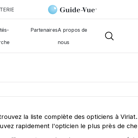
TERIE
tés-
Partenaires
A propos de
ticien à
Viriat
rche
nous
trouvez la liste complète des opticiens à Viriat
ouvez rapidement l'opticien le plus près de che