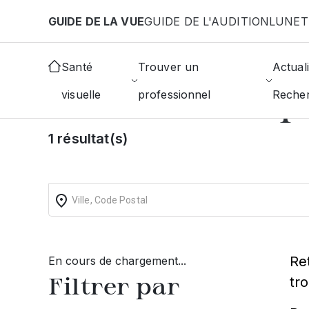
Aller au contenu principal
GUIDE DE LA VUE
GUIDE DE L'AUDITION
LUNET
Accueil
Choisir mon opticien
Viriat
Santé
Trouver un
Actuali
Trouvez un op
visuelle
professionnel
Reche
1 résultat(s)
Re
En cours de chargement...
Filtrer par
tr