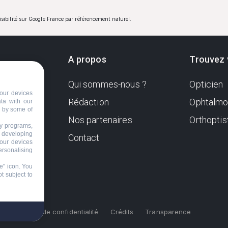
visibilité sur Google France par référencement naturel.
A propos
Trouvez 
Qui sommes-nous ?
Opticien
ndante
our devices
e. Sa
Rédaction
Ophtalmo
ata with our
d by some of
Nos partenaires
Orthoptis
nformer
ty programs,
s developing
Contact
your devices
ersonalising
e" icon
. You
t subject to
s
Politique de confidentialité
Crédits
Transparence