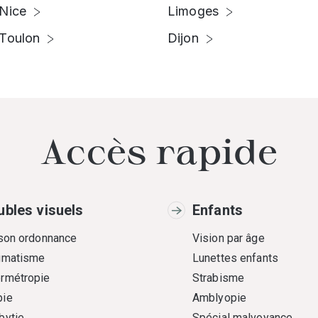
Nice
Limoges
Toulon
Dijon
Accès rapide
ubles visuels
Enfants
 son ordonnance
Vision par âge
gmatisme
Lunettes enfants
rmétropie
Strabisme
ie
Amblyopie
bytie
Spécial malvoyance