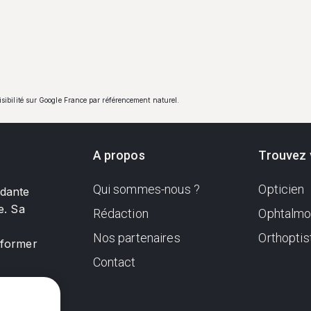
visibilité sur Google France par référencement naturel.
A propos
Trouvez 
Qui sommes-nous ?
Opticien
ndante
e. Sa
Rédaction
Ophtalmo
Nos partenaires
Orthoptis
nformer
Contact