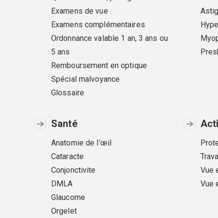
Examens de vue
Asti
Examens complémentaires
Hype
Ordonnance valable 1 an, 3 ans ou
Myop
5 ans
Pres
Remboursement en optique
Spécial malvoyance
Glossaire
Santé
Act
Anatomie de l’œil
Prote
Cataracte
Trava
Conjonctivite
Vue 
DMLA
Vue 
Glaucome
Orgelet