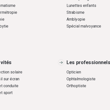
gmatisme
Lunettes enfants
rmétropie
Strabisme
ie
Amblyopie
bytie
Spécial malvoyance
ivités
Les professionnel
ction solaire
Opticien
il sur écran
Ophtalmologiste
et conduite
Orthoptiste
et sport