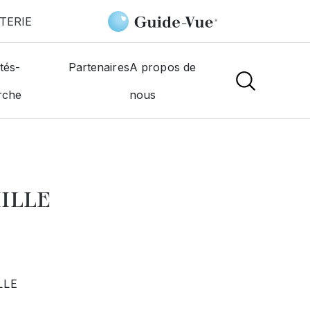
TERIE
nel Optique
tés-
Partenaires
A propos de
rche
nous
NS
ILLE
LLE