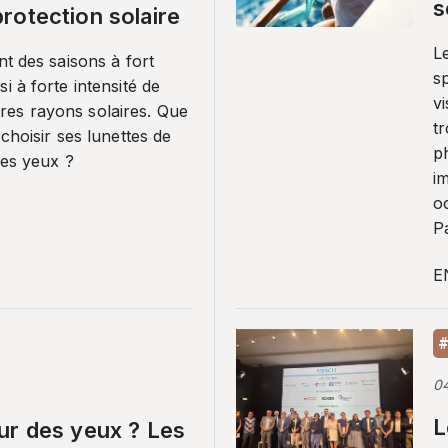
s
rotection solaire
Le
nt des saisons à fort
sp
i à forte intensité de
vi
es rayons solaires. Que
tr
 choisir ses lunettes de
p
ses yeux ?
i
o
Pa
E
#
0
L
ur des yeux ? Les