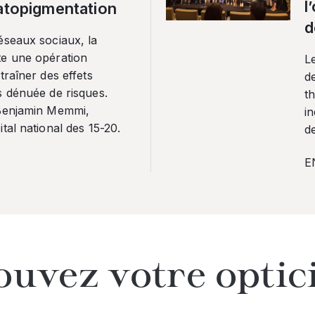
l
ratopigmentation
d
éseaux sociaux, la
te une opération
L
traîner des effets
de
s dénuée de risques.
th
 Benjamin Memmi,
in
tal national des 15-20.
de
E
ouvez votre optic