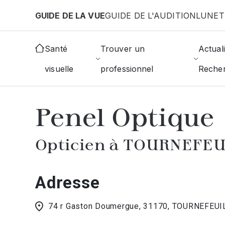
Aller au contenu principal
GUIDE DE LA VUE
GUIDE DE L'AUDITION
LUNET
Accueil
Choisir mon opticien
Tournefeuille
Pe
Santé
Trouver un
Actuali
visuelle
professionnel
Reche
AFFICHER L'ANNUAIRE DES OPTICIE
Penel Optique
Opticien à TOURNEFEU
Adresse
74 r Gaston Doumergue, 31170, TOURNEFEUI