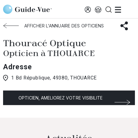
Aller au contenu principal
Accueil
Choisir mon opticien
Thouarce
Thouracé Optique
AFFICHER L'ANNUAIRE DES OPTICIENS
Thouracé Optique
Opticien à THOUARCE
Adresse
1 Bd République, 49380, THOUARCE
OPTICIEN, AMELIOREZ VOTRE VISIBILITE