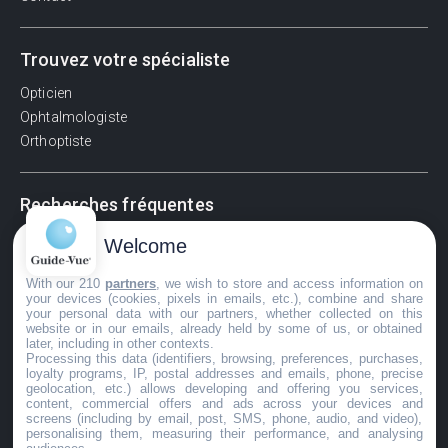
Trouvez votre spécialiste
Opticien
Ophtalmologiste
Orthoptiste
Recherches fréquentes
Pathologies adultes
Welcome
Signes d'une urgence ophtalmologique
With our 210
partners
, we wish to store and access information on
La vision
your devices (cookies, pixels in emails, etc.), combine and share
Acuité visuelle
your personal data with our partners, whether collected on this
website or in our emails, already held by some of us, or obtained
Myosis / mydriase
later, including in other contexts.
Œdème oculaire
Processing this data (identifiers, browsing, preferences, purchases,
loyalty programs, IP, postal addresses and emails, phone, precise
geolocation, etc.) allows developing and offering you services,
content, commercial offers and ads across your devices and
screens (including by email, post, SMS, phone, audio, and video),
©GuideVue2024
personalising them, measuring their performance, and analysing