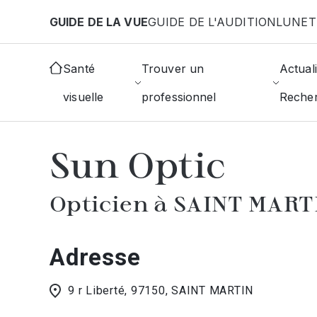
Aller au contenu principal
GUIDE DE LA VUE
GUIDE DE L'AUDITION
LUNET
Accueil
Choisir mon opticien
Saint-Martin
Sun 
Santé
Trouver un
Actuali
visuelle
professionnel
Reche
AFFICHER L'ANNUAIRE DES OPTICIE
Sun Optic
Opticien à SAINT MART
Adresse
9 r Liberté, 97150, SAINT MARTIN