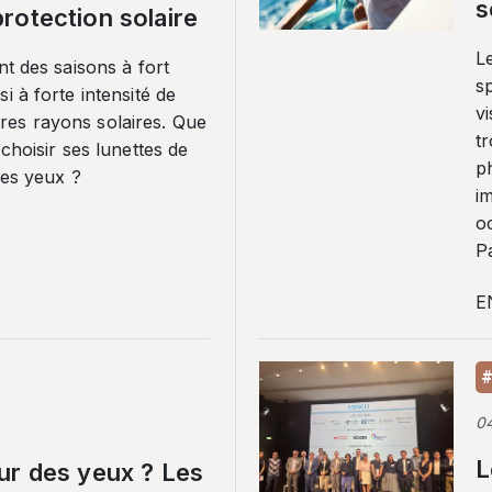
s
rotection solaire
Le
nt des saisons à fort
sp
i à forte intensité de
vi
es rayons solaires. Que
tr
 choisir ses lunettes de
p
ses yeux ?
i
o
Pa
E
#
0
L
ur des yeux ? Les