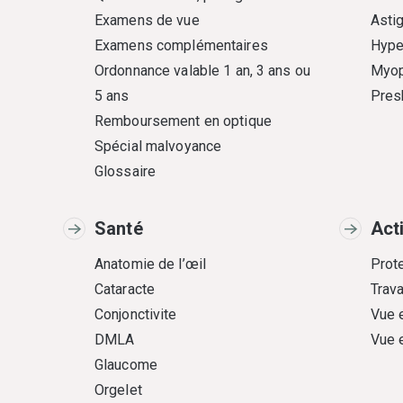
Examens de vue
Asti
Examens complémentaires
Hype
Ordonnance valable 1 an, 3 ans ou
Myop
5 ans
Pres
Remboursement en optique
Spécial malvoyance
Glossaire
Santé
Act
Anatomie de l’œil
Prote
Cataracte
Trava
Conjonctivite
Vue 
DMLA
Vue 
Glaucome
Orgelet