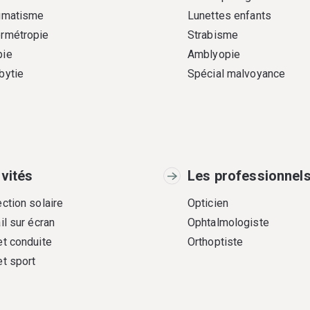
gmatisme
Lunettes enfants
rmétropie
Strabisme
ie
Amblyopie
bytie
Spécial malvoyance
ivités
Les professionnel
ction solaire
Opticien
il sur écran
Ophtalmologiste
et conduite
Orthoptiste
et sport