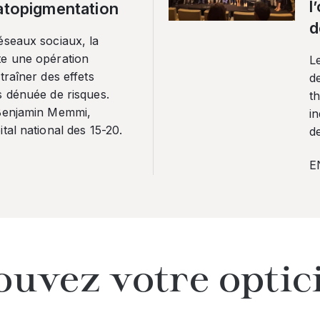
l
ratopigmentation
d
éseaux sociaux, la
te une opération
L
traîner des effets
de
s dénuée de risques.
th
 Benjamin Memmi,
in
tal national des 15-20.
de
E
ouvez votre optic