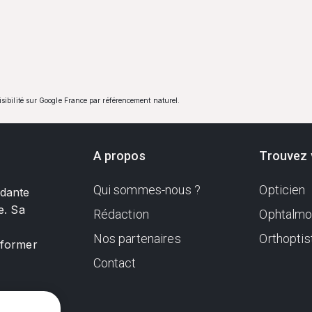
visibilité sur Google France par référencement naturel.
A propos
Trouvez 
Qui sommes-nous ?
Opticien
ndante
e. Sa
Rédaction
Ophtalmo
Nos partenaires
Orthoptis
nformer
Contact