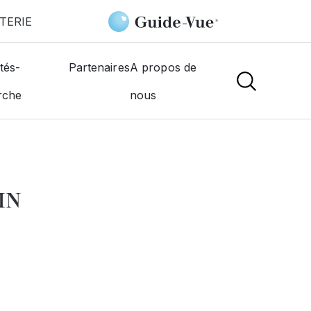
TERIE
Optic
tés-
Partenaires
A propos de
rche
nous
NS
IN