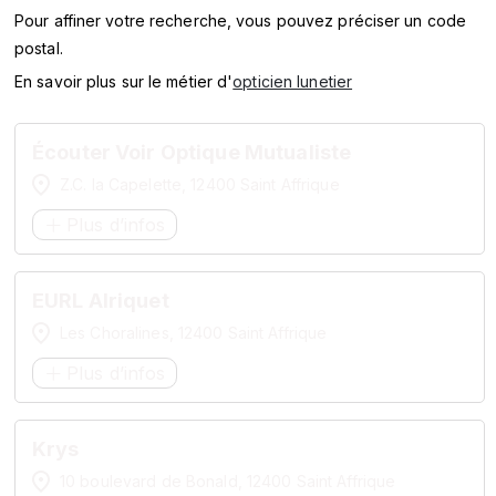
SERVICES
Pour affiner votre recherche, vous pouvez préciser un code
postal.
MARQUES
En savoir plus sur le métier d'
opticien lunetier
ENSEIGNES
Écouter Voir Optique Mutualiste
Z.C. la Capelette, 12400 Saint Affrique
Plus d’infos
EURL Alriquet
Les Choralines, 12400 Saint Affrique
Plus d’infos
Krys
10 boulevard de Bonald, 12400 Saint Affrique