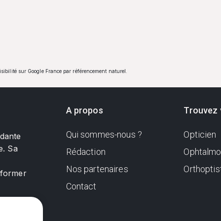
visibilité sur Google France par référencement naturel.
A propos
Trouvez 
Qui sommes-nous ?
Opticien
ndante
e. Sa
Rédaction
Ophtalmo
Nos partenaires
Orthoptis
nformer
Contact