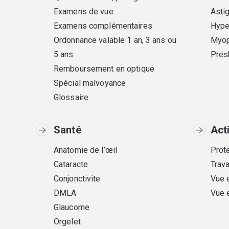
Examens de vue
Asti
Examens complémentaires
Hype
Ordonnance valable 1 an, 3 ans ou
Myop
5 ans
Pres
Remboursement en optique
Spécial malvoyance
Glossaire
Santé
Act
Anatomie de l’œil
Prote
Cataracte
Trava
Conjonctivite
Vue 
DMLA
Vue 
Glaucome
Orgelet