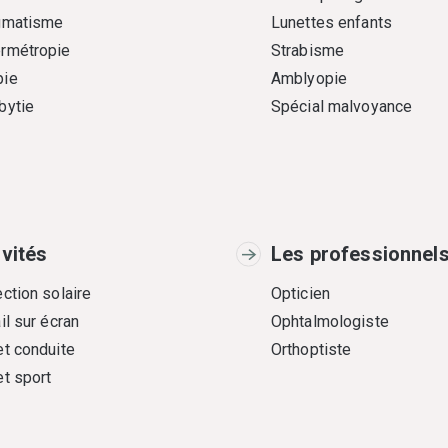
gmatisme
Lunettes enfants
rmétropie
Strabisme
ie
Amblyopie
bytie
Spécial malvoyance
ivités
Les professionnel
ction solaire
Opticien
il sur écran
Ophtalmologiste
et conduite
Orthoptiste
et sport