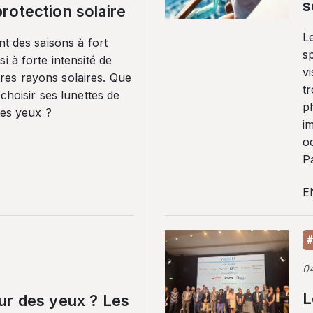
s
rotection solaire
Le
nt des saisons à fort
sp
i à forte intensité de
vi
es rayons solaires. Que
tr
 choisir ses lunettes de
p
ses yeux ?
i
o
Pa
E
#
0
L
ur des yeux ? Les