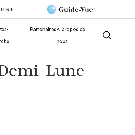
TERIE
00 La Demi
tés-
Partenaires
A propos de
rche
nous
NS
 Demi-Lune