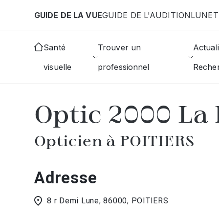
Aller au contenu principal
GUIDE DE LA VUE
GUIDE DE L'AUDITION
LUNET
Accueil
Choisir mon opticien
Poitiers
Optic 20
Santé
Trouver un
Actuali
visuelle
professionnel
Reche
AFFICHER L'ANNUAIRE DES OPTICIE
Optic 2000 La
Opticien à POITIERS
Adresse
8 r Demi Lune, 86000, POITIERS