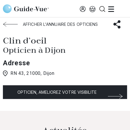
Aller au contenu principal
Accueil
Choisir mon opticien
Dijon
Clin D'oeil
AFFICHER L'ANNUAIRE DES OPTICIENS
Clin d'oeil
Opticien à Dijon
Adresse
RN 43, 21000, Dijon
OPTICIEN, AMELIOREZ VOTRE VISIBILITE