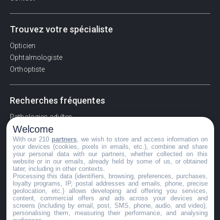
Trouvez votre spécialiste
Opticien
Ophtalmologiste
Orthoptiste
Recherches fréquentes
Pathologies adultes
Welcome
Signes d'une urgence ophtalmologique
With our 210
partners
, we wish to store and access information on
La vision
your devices (cookies, pixels in emails, etc.), combine and share
Acuité visuelle
your personal data with our partners, whether collected on this
website or in our emails, already held by some of us, or obtained
Myosis / mydriase
later, including in other contexts.
Œdème oculaire
Processing this data (identifiers, browsing, preferences, purchases,
loyalty programs, IP, postal addresses and emails, phone, precise
geolocation, etc.) allows developing and offering you services,
content, commercial offers and ads across your devices and
screens (including by email, post, SMS, phone, audio, and video),
©GuideVue2024
personalising them, measuring their performance, and analysing