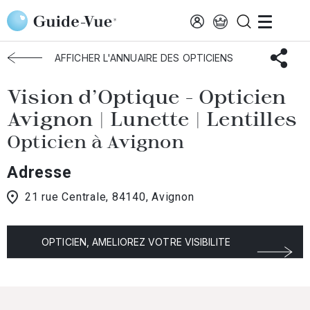
Aller au contenu principal
Accueil
Choisir mon opticien
Avignon
Vision D'Optique
AFFICHER L'ANNUAIRE DES OPTICIENS
Vision d'Optique - Opticien
Avignon | Lunette | Lentilles
Opticien à Avignon
Adresse
21 rue Centrale, 84140, Avignon
OPTICIEN, AMELIOREZ VOTRE VISIBILITE