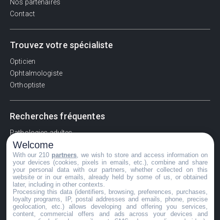
Nos partenaires
Contact
Trouvez votre spécialiste
Opticien
Ophtalmologiste
Orthoptiste
Recherches fréquentes
Pathologies adultes
Welcome
Signes d'une urgence ophtalmologique
With our 210
partners
, we wish to store and access information on
La vision
your devices (cookies, pixels in emails, etc.), combine and share
Acuité visuelle
your personal data with our partners, whether collected on this
website or in our emails, already held by some of us, or obtained
Myosis / mydriase
later, including in other contexts.
Œdème oculaire
Processing this data (identifiers, browsing, preferences, purchases,
loyalty programs, IP, postal addresses and emails, phone, precise
geolocation, etc.) allows developing and offering you services,
content, commercial offers and ads across your devices and