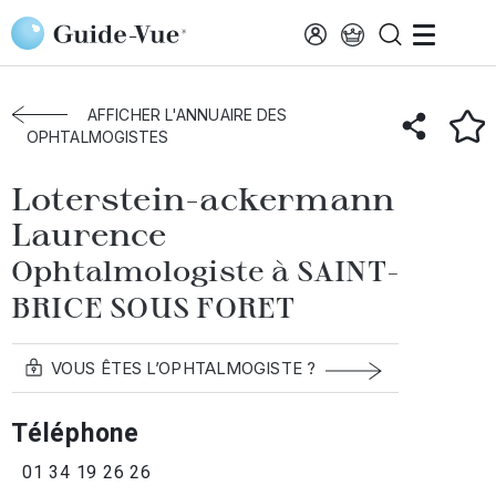
Aller au contenu principal
Accueil
Annuaire des ophtalmologistes
Saint-Brice-Sous-Foret
Loterstein
AFFICHER L'ANNUAIRE DES
OPHTALMOGISTES
Loterstein-ackermann
Laurence
Ophtalmologiste à SAINT-
BRICE SOUS FORET
VOUS ÊTES L’OPHTALMOGISTE ?
Téléphone
01 34 19 26 26