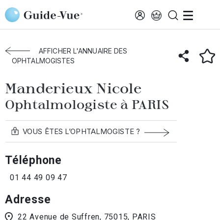
Aller au contenu principal
Accueil
Annuaire des ophtalmologistes
Paris
Manderieux Nicole
AFFICHER L'ANNUAIRE DES
OPHTALMOGISTES
Manderieux Nicole
Ophtalmologiste à PARIS
VOUS ÊTES L’OPHTALMOGISTE ?
Téléphone
01 44 49 09 47
Adresse
22 Avenue de Suffren, 75015, PARIS