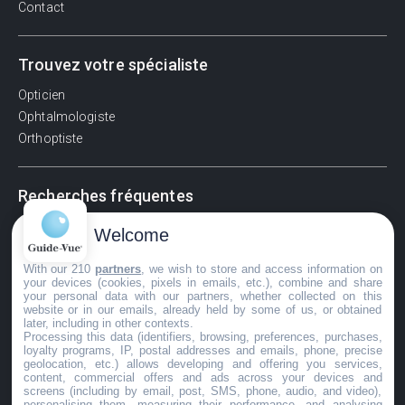
Contact
Trouvez votre spécialiste
Opticien
Ophtalmologiste
Orthoptiste
Recherches fréquentes
Pathologies adultes
Welcome
Signes d'une urgence ophtalmologique
With our 210
partners
, we wish to store and access information on
La vision
your devices (cookies, pixels in emails, etc.), combine and share
Acuité visuelle
your personal data with our partners, whether collected on this
website or in our emails, already held by some of us, or obtained
Myosis / mydriase
later, including in other contexts.
Œdème oculaire
Processing this data (identifiers, browsing, preferences, purchases,
loyalty programs, IP, postal addresses and emails, phone, precise
geolocation, etc.) allows developing and offering you services,
content, commercial offers and ads across your devices and
screens (including by email, post, SMS, phone, audio, and video),
©GuideVue2024
personalising them, measuring their performance, and analysing