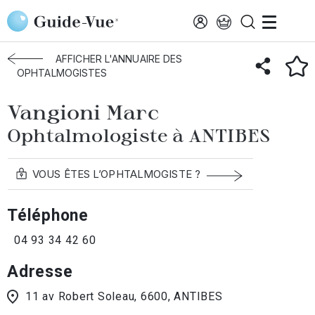
Aller au contenu principal
Accueil
Annuaire des ophtalmologistes
Antibes
Vangioni Marc
AFFICHER L'ANNUAIRE DES
OPHTALMOGISTES
Vangioni Marc
Ophtalmologiste à ANTIBES
VOUS ÊTES L’OPHTALMOGISTE ?
Téléphone
04 93 34 42 60
Adresse
11 av Robert Soleau, 6600, ANTIBES