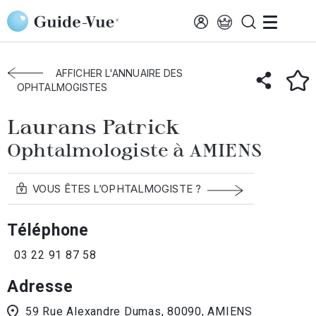
Aller au contenu principal
Accueil
Annuaire des ophtalmologistes
Amiens
Laurans Patrick
AFFICHER L'ANNUAIRE DES
OPHTALMOGISTES
Laurans Patrick
Ophtalmologiste à AMIENS
VOUS ÊTES L’OPHTALMOGISTE ?
Téléphone
03 22 91 87 58
Adresse
59 Rue Alexandre Dumas, 80090, AMIENS