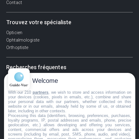
Contact
Trouvez votre spécialiste
Opticien
Ophtalmologiste
Orthoptiste
Recherches fréquentes
Pathologies adultes
Welcome
Signes d'une urgence ophtalmologique
With our 210
partners
, we wish to store and access information on
La vision
your devices (cookies, pixels in emails, etc.), combine and share
Acuité visuelle
your personal data with our partners, whether collected on this
website or in our emails, already held by some of us, or obtained
Myosis / mydriase
later, including in other contexts.
Œdème oculaire
Processing this data (identifiers, browsing, preferences, purchases,
loyalty programs, IP, postal addresses and emails, phone, precise
geolocation, etc.) allows developing and offering you services,
content, commercial offers and ads across your devices and
screens (including by email, post, SMS, phone, audio, and video),
©GuideVue2024
personalising them, measuring their performance, and analysing